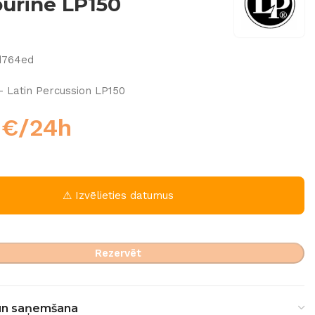
urine LP150
d764ed
– Latin Percussion LP150
0
€
/24h
⚠ Izvēlieties datumus
Rezervēt
un saņemšana