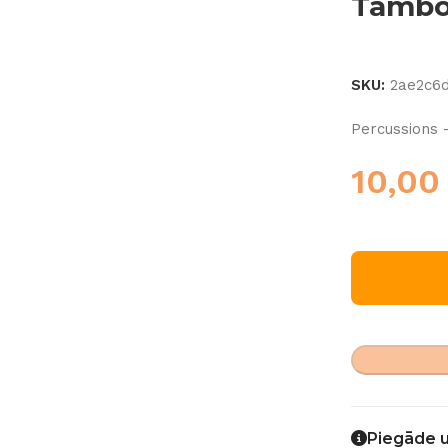
Tambo
SKU:
2ae2c6
Percussions 
10,0
Piegāde 