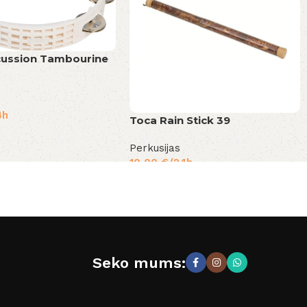
cussion Tambourine
4h
Toca Rain Stick 39
Perkusijas
10,00
€
/24h
Seko mums: