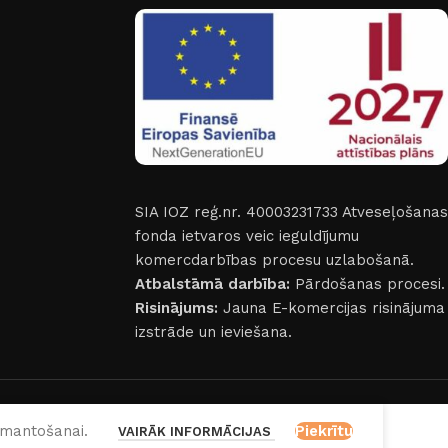
SIA IOZ reģ.nr. 40003231733
Atveseļošanas
fonda ietvaros veic ieguldījumu
komercdarbības procesu uzlabošanā.
Atbalstāmā darbība:
Pārdošanas procesi.
Risinājums:
Jauna E-komercijas risinājuma
izstrāde un ieviešana.
izmantošanai.
Piekrītu
VAIRĀK INFORMĀCIJAS