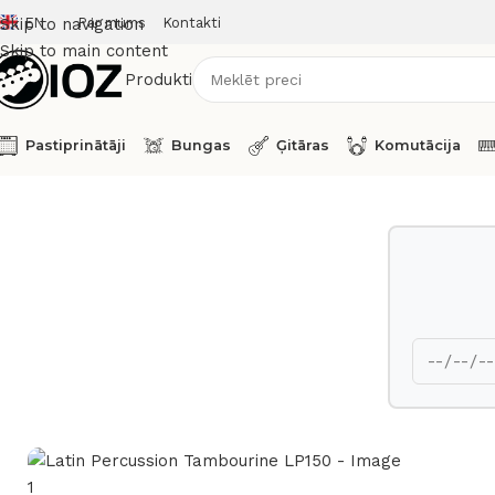
EN
Par mums
Kontakti
Skip to navigation
Skip to main content
Produkti
Pastiprinātāji
Bungas
Ģitāras
Komutācija
Sākums
Perkusijas
Latin Percussion Tambourine LP150