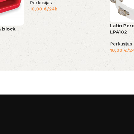
Perkusijas
10,00
€
/24h
Latin Per
m block
LPA182
Perkusijas
10,00
€
/2