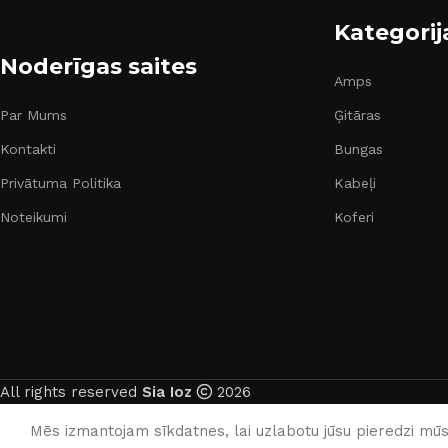
Kategorij
Noderīgas saites
Amps
Par Mums
Ģitāras
Kontakti
Bungas
Privātuma Politika
Kabeļi
Noteikumi
Koferi
All rights reserved
Sia Ioz
2026
Mēs izmantojam sīkdatnes, lai uzlabotu jūsu pieredzi mūsu