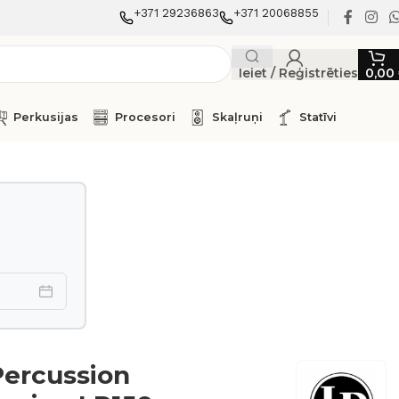
+371 29236863
+371 20068855
Ieiet / Reģistrēties
0,00
Perkusijas
Procesori
Skaļruņi
Statīvi
Percussion