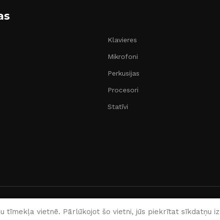
as
Klavieres
Mikrofoni
Perkusijas
Procesori
Statīvi
Latviešu
 tīmekļa vietnē. Pārlūkojot šo vietni, jūs piekrītat sīkdatņu 