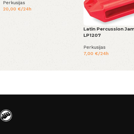
Perkusijas
20,00
€
/24h
Latin Percussion Ja
LP1207
Perkusijas
7,00
€
/24h