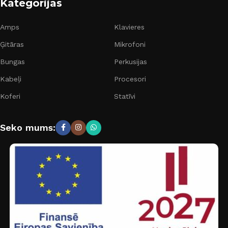
Kategorijas
Amps
Klavieres
Ģitāras
Mikrofoni
Bungas
Perkusijas
Kabeļi
Procesori
Koferi
Statīvi
Seko mums: