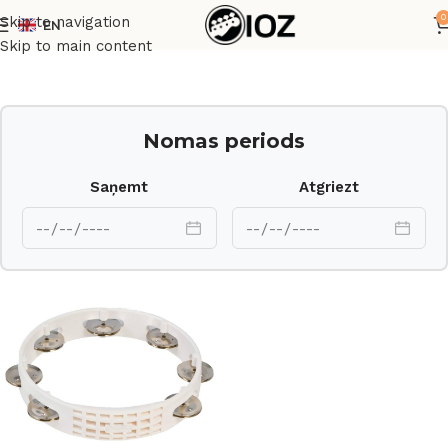
0
Skip to navigation
EN
Sākums
Perkusijas
Skip to main content
Nomas periods
Saņemt
Atgriezt