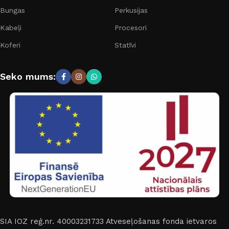
Bungas
Perkusijas
Kabeļi
Procesori
Koferi
Statīvi
Seko mums:
SIA IOZ reģ.nr. 40003231733
Atveseļošanas fonda ietvaros