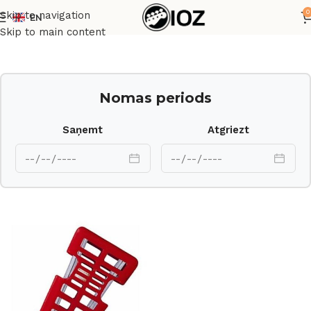
0
Skip to navigation
EN
Sākums
Perkusijas
Skip to main content
Nomas periods
Saņemt
Atgriezt