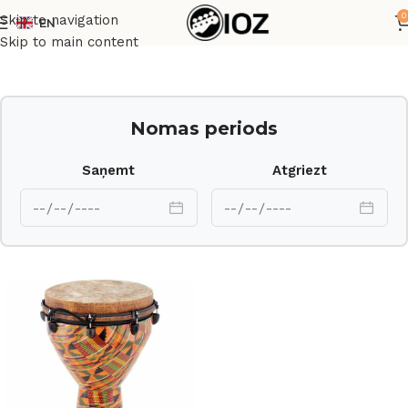
0
Skip to navigation
EN
Sākums
Perkusijas
Skip to main content
Nomas periods
Saņemt
Atgriezt