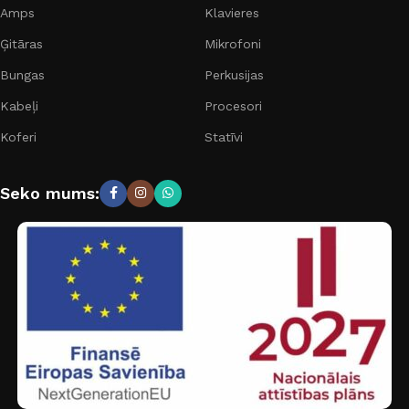
Amps
Klavieres
Ģitāras
Mikrofoni
Bungas
Perkusijas
Kabeļi
Procesori
Koferi
Statīvi
Seko mums: