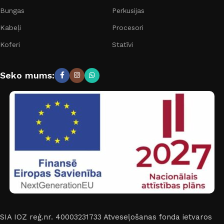
Bungas
Perkusijas
Kabeļi
Procesori
Koferi
Statīvi
Seko mums:
SIA IOZ reģ.nr. 40003231733
Atveseļošanas fonda ietvaros