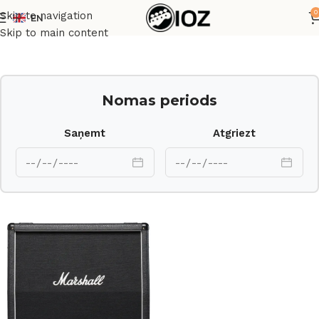
0
Skip to navigation
EN
Sākums
Pastiprinātāji
Skip to main content
Nomas periods
Saņemt
Atgriezt