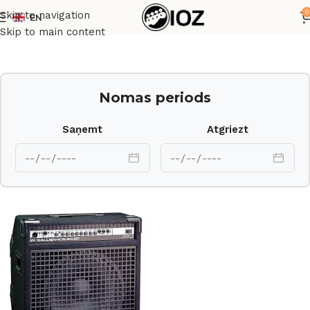
0
Skip to navigation
EN
Sākums
Pastiprinātāji
Skip to main content
Nomas periods
Saņemt
Atgriezt