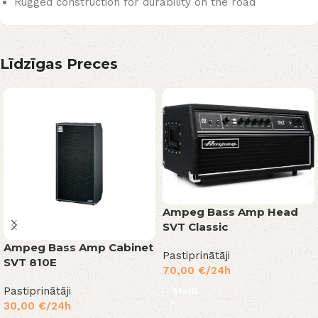
Rugged construction for durability on the road
Līdzīgas Preces
Ampeg Bass Amp Head
SVT Classic
Ampeg Bass Amp Cabinet
Pastiprinātāji
SVT 810E
70,00
€
/24h
Pastiprinātāji
Skatīt
30,00
€
/24h