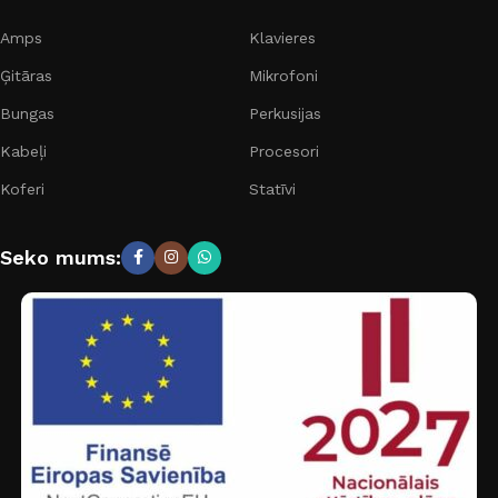
Amps
Klavieres
Ģitāras
Mikrofoni
Bungas
Perkusijas
Kabeļi
Procesori
Koferi
Statīvi
Seko mums: