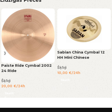
Līdzīgas Preces
Sabian China Cymbal 12
HH Mini Chinese
Paiste Ride Cymbal 2002
Šķīvji
24 Ride
10,00
€
/24h
Skatīt
Šķīvji
20,00
€
/24h
Skatīt