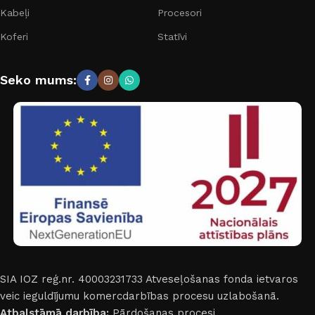
Kabeļi
Procesori
Koferi
Statīvi
Seko mums:
SIA IOZ reģ.nr. 40003231733
Atveseļošanas fonda ietvaros
veic ieguldījumu komercdarbības procesu uzlabošanā.
Atbalstāmā darbība:
Pārdošanas procesi.