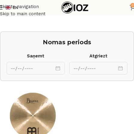
0
Skip to navigation
EN
Sākums
Bungas
Šķīvji
Skip to main content
Nomas periods
Saņemt
Atgriezt