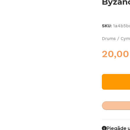
Byzanc
SKU:
1a4b5b
Drums / Cymb
20,0
Piegāde 