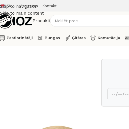
EN
Par mums
Kontakti
Skip to navigation
Skip to main content
Produkti
Pastiprinātāji
Bungas
Ģitāras
Komutācija
Sākums
Bungas
Šķīvji
MEINL China Cymbal 18 Byzance Bril