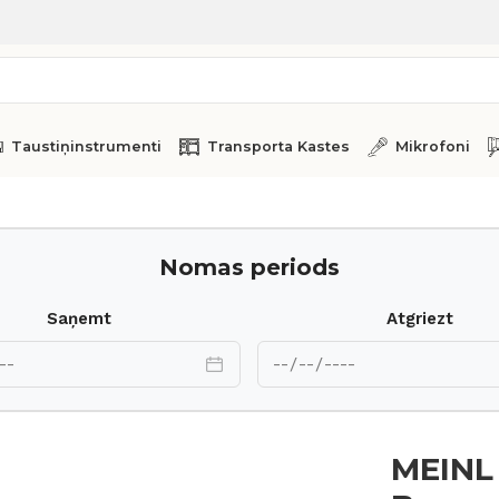
Taustiņinstrumenti
Transporta Kastes
Mikrofoni
liant China 18
Nomas periods
Saņemt
Atgriezt
MEINL 