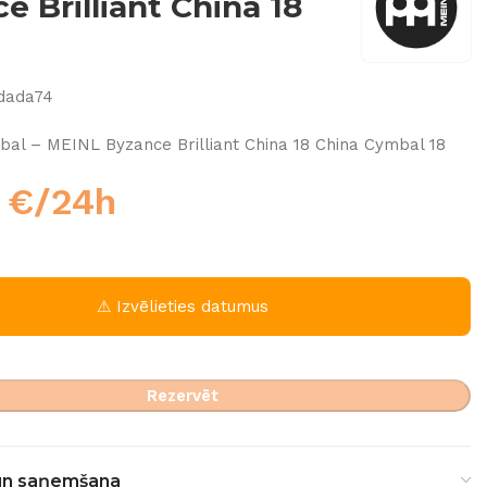
e Brilliant China 18
dada74
al – MEINL Byzance Brilliant China 18 China Cymbal 18
0
€
/24h
⚠ Izvēlieties datumus
Rezervēt
un saņemšana