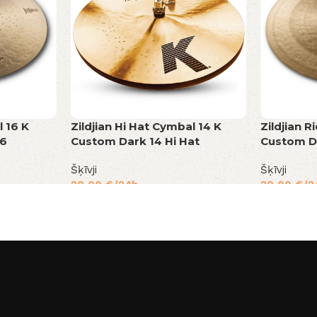
l 16 K
Zildjian Hi Hat Cymbal 14 K
Zildjian 
16
Custom Dark 14 Hi Hat
Custom D
Šķīvji
Šķīvji
20,00
€
/24h
20,00
€
/2