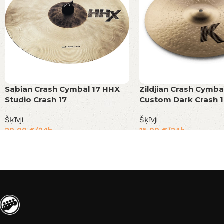
Sabian Crash Cymbal 17 HHX
Zildjian Crash Cymba
Studio Crash 17
Custom Dark Crash 
Šķīvji
Šķīvji
20,00
€
/24h
15,00
€
/24h