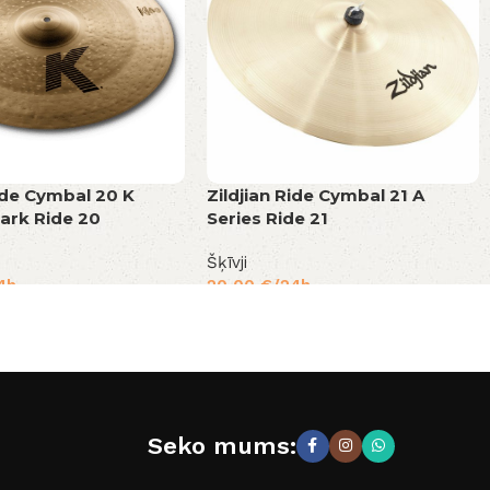
Ride Cymbal 20 K
Zildjian Ride Cymbal 21 A
ark Ride 20
Series Ride 21
Šķīvji
4h
20,00
€
/24h
Seko mums: