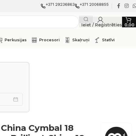
+371 29236863
+371 20068855
Ieiet / Reģistrēties
0,00
Perkusijas
Procesori
Skaļruņi
Statīvi
China Cymbal 18