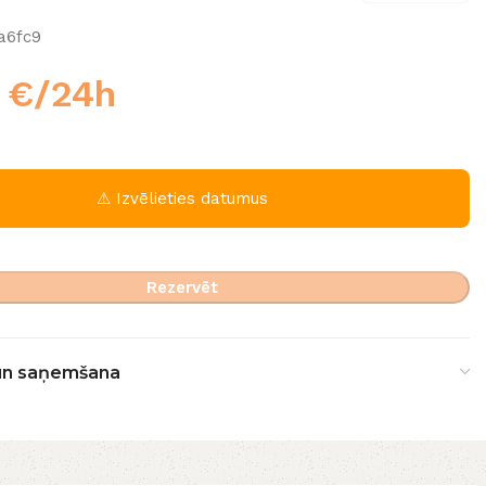
a6fc9
0
€
/24h
⚠ Izvēlieties datumus
Rezervēt
un saņemšana