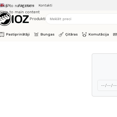
EN
Par mums
Kontakti
Skip to navigation
Skip to main content
Produkti
Pastiprinātāji
Bungas
Ģitāras
Komutācija
Sākums
Procesori
Millenia TCL-2