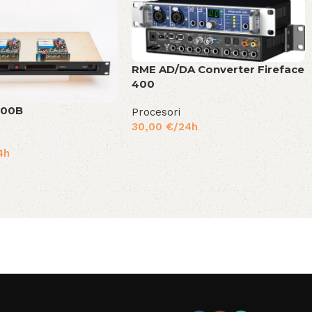
RME AD/DA Converter Fireface
400
500B
Procesori
30,00
€
/24h
4h