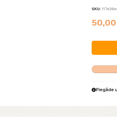
SKU:
117e26e
50,0
Piegāde 