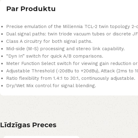
Par Produktu
Precise emulation of the Millennia TCL-2 twin topology 2-
Dual signal paths: twin triode vacuum tubes or discrete JF
Class A circuitry for both signal paths.
Mid-side (M-S) processing and stereo link capability.
“Dyn In” switch for quick A/B comparisons.
Meter Function Select switch for viewing gain reduction or
Adjustable Threshold (-20dBu to +20dBu), Attack (2ms to 1
Ratio flexibility from 1.4:1 to 30:1, continuously adjustable.
Dry/Wet Mix control for signal blending.
Līdzīgas Preces