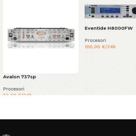
Eventide H8000FW
Procesori
100,00
€
/24h
Avalon 737sp
Procesori
50,00
€
/24h