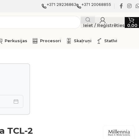
+371 29236863
+371 20068855
Ieiet / Reģistrēties
0,00
Perkusijas
Procesori
Skaļruņi
Statīvi
ia TCL-2