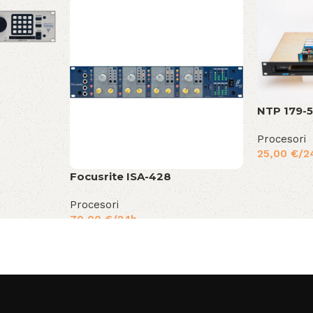
NTP 179-
Procesori
25,00
€
/2
Focusrite ISA-428
Procesori
70,00
€
/24h