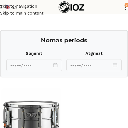
0
Skip to navigation
EN
Sākums
Bungas
Korpusi
Skip to main content
Nomas periods
Saņemt
Atgriezt