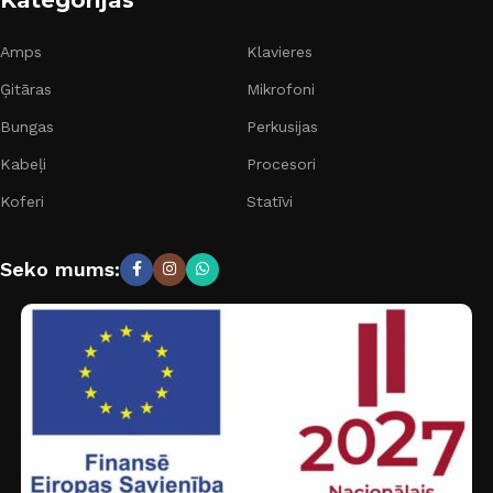
Amps
Klavieres
Ģitāras
Mikrofoni
Bungas
Perkusijas
Kabeļi
Procesori
Koferi
Statīvi
Seko mums: