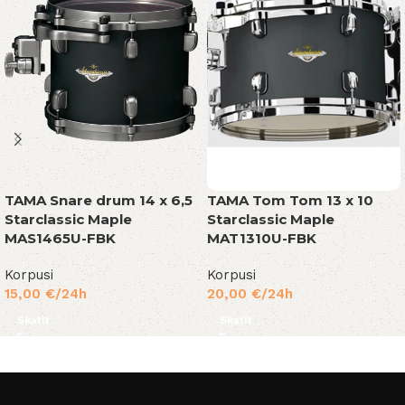
TAMA Snare drum 14 x 6,5
TAMA Tom Tom 13 x 10
Starclassic Maple
Starclassic Maple
MAS1465U-FBK
MAT1310U-FBK
Korpusi
Korpusi
15,00
€
/24h
20,00
€
/24h
Skatīt
Skatīt