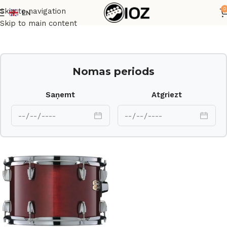
0
Skip to navigation
EN
Sākums
Bungas
Korpusi
Skip to main content
Nomas periods
Saņemt
Atgriezt