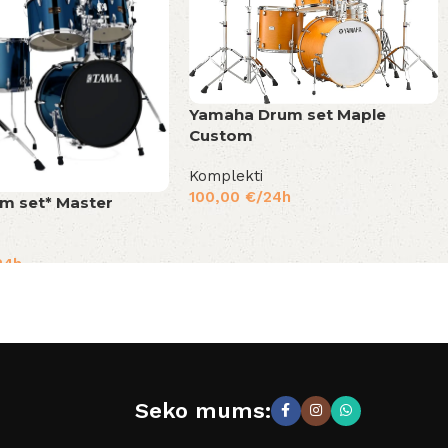
Yamaha Drum set Maple
Custom
Komplekti
100,00
€
/24h
m set* Master
24h
Seko mums: