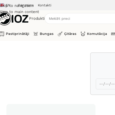
EN
Par mums
Kontakti
Skip to navigation
Skip to main content
Produkti
Pastiprinātāji
Bungas
Ģitāras
Komutācija
Sākums
Bungas
Komplekti
Premier Late 70s