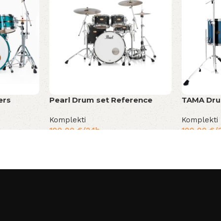
ers
Pearl Drum set Reference
TAMA Dru
Komplekti
Komplekti
100,00
€
/24h
100,00
€
/