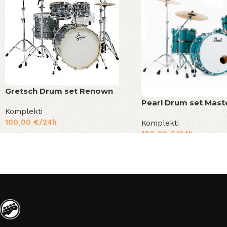
Gretsch Drum set Renown
Pearl Drum set Mast
Komplekti
100,00
€
/24h
Komplekti
100,00
€
/24h