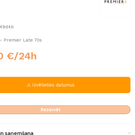
549d4b
– Premier Late 70s
00
€
/24h
⚠ Izvēlieties datumus
Rezervēt
un saņemšana