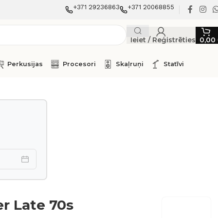
+371 29236863
+371 20068855
Ieiet / Reģistrēties
0,00
Perkusijas
Procesori
Skaļruņi
Statīvi
r Late 70s