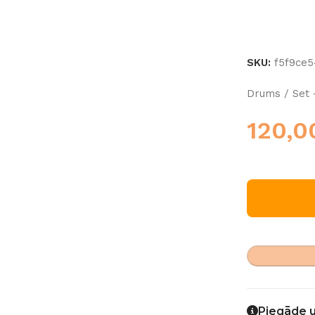
SKU:
f5f9ce
Drums / Set 
120,
Piegāde 