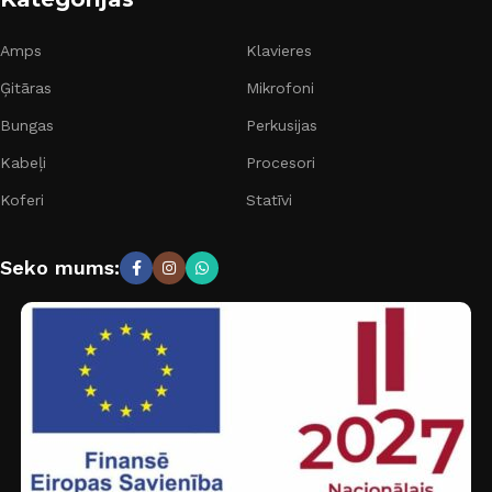
Amps
Klavieres
Ģitāras
Mikrofoni
Bungas
Perkusijas
Kabeļi
Procesori
Koferi
Statīvi
Seko mums: