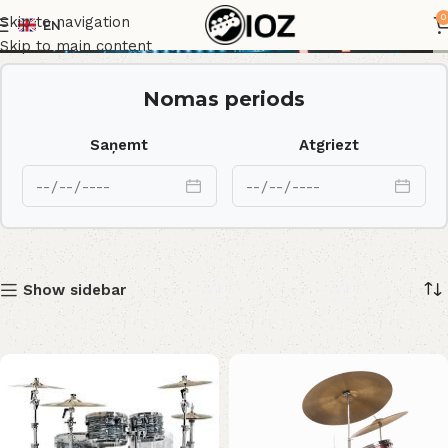
Komplekti
0
Skip to navigation
EN
Skip to main content
Nomas periods
Saņemt
Atgriezt
Show sidebar