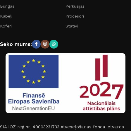
Bungas
Perkusijas
Kabeļi
Procesori
Koferi
Statīvi
Seko mums:
SIA IOZ reģ.nr. 40003231733
Atveseļošanas fonda ietvaros