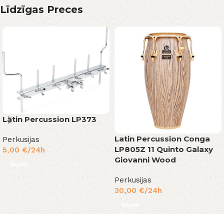
Līdzīgas Preces
Latin Percussion LP373
Latin Percussion Conga
Perkusijas
LP805Z 11 Quinto Galaxy
5,00
€
/24h
Giovanni Wood
Skatīt
Perkusijas
30,00
€
/24h
Skatīt