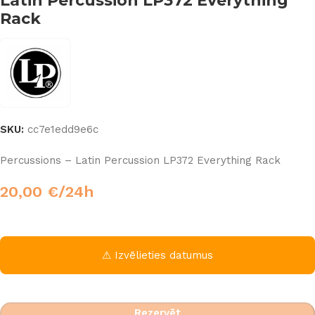
Latin Percussion LP372 Everything
Rack
SKU:
cc7e1edd9e6c
Percussions – Latin Percussion LP372 Everything Rack
20,00
€
/24h
⚠ Izvēlieties datumus
Rezervēt