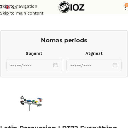
0
Skip to navigation
EN
Sākums
Perkusijas
Skip to main content
Nomas periods
Saņemt
Atgriezt