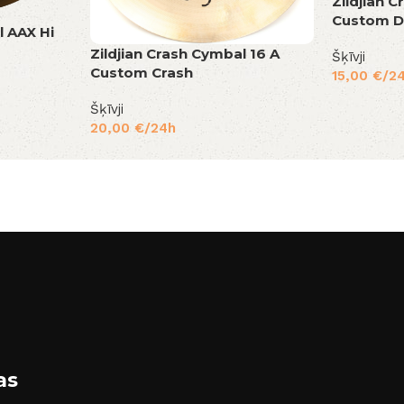
Zildjian 
Custom D
l AAX Hi
Zildjian Crash Cymbal 16 A
Šķīvji
Custom Crash
15,00
€
/2
Šķīvji
20,00
€
/24h
as