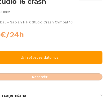
udio 16 crash
a81886
al – Sabian HHX Studio Crash Cymbal 16
0
€
/24h
⚠ Izvēlieties datumus
Rezervēt
un saņemšana