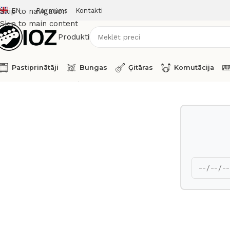
EN
Par mums
Kontakti
Skip to navigation
Skip to main content
Produkti
Pastiprinātāji
Bungas
Ģitāras
Komutācija
Sākums
Bungas
Šķīvji
Sabian Crash Cymbal 16 HHX Studio