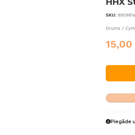
HHX St
SKU:
990981
Drums / Cymb
15,0
Piegāde 