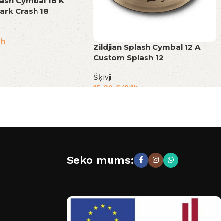
Crash Cymbal 18 K
ark Crash 18
4h
Zildjian Splash Cymbal 12 A
Custom Splash 12
Šķīvji
15,00
€
/24h
Seko mums: