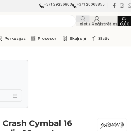
+371 29236863
+371 20068855
Ieiet / Reģistrēties
0,00
Perkusijas
Procesori
Skaļruņi
Statīvi
 Crash Cymbal 16