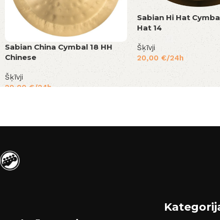
Sabian Hi Hat Cymba
Hat 14
Sabian China Cymbal 18 HH
Šķīvji
Chinese
20,00
€
/24h
Šķīvji
20,00
€
/24h
Kategorij