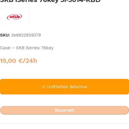
SKU:
3e6822959379
Case – SKB iSeries 76key
15,00
€
/24h
⚠ Izvēlieties datumus
Rezervēt