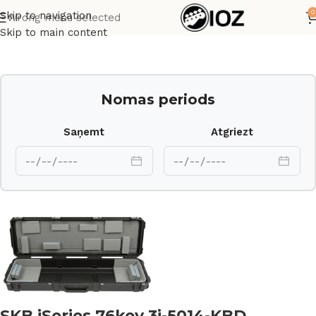
0
Skip to navigation
Wrong menu selected
Sākums
Transporta kastes
Skip to main content
Nomas periods
Saņemt
Atgriezt
SKB iSeries 76key 3i-5014-KBD