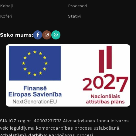
Kabeļi
Procesori
Koferi
Statīvi
Seko mums:
SIA IOZ reģ.nr. 40003231733
Atveseļošanas fonda ietvaros
veic ieguldījumu komercdarbības procesu uzlabošanā.
Atbalstāmā darbība:
Pārdošanas procesi.