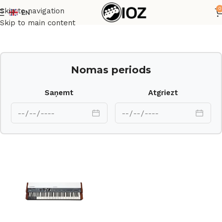
0
Skip to navigation
EN
Sākums
Taustiņinstrumenti
Sintezatori
Skip to main content
Nomas periods
Saņemt
Atgriezt