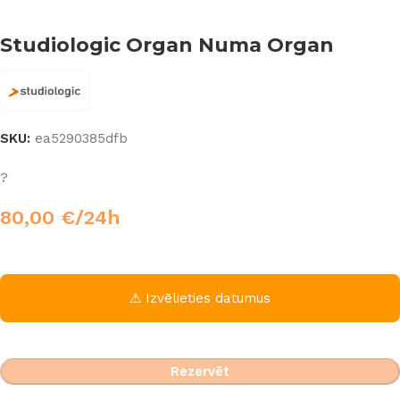
Studiologic Organ Numa Organ
SKU:
ea5290385dfb
?
80,00
€
/24h
⚠ Izvēlieties datumus
Rezervēt