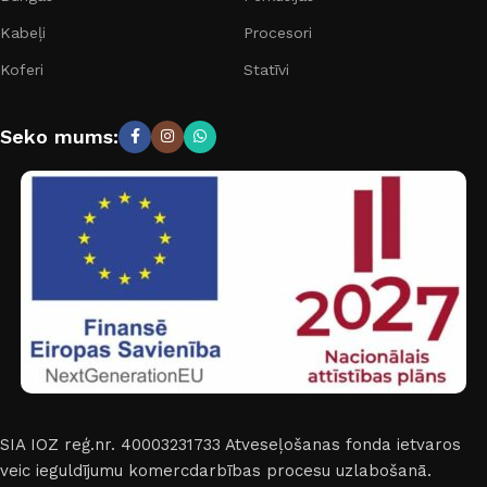
Kabeļi
Procesori
Koferi
Statīvi
Seko mums:
SIA IOZ reģ.nr. 40003231733
Atveseļošanas fonda ietvaros
veic ieguldījumu komercdarbības procesu uzlabošanā.