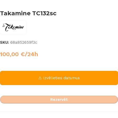
Takamine TC132sc
SKU:
68a852659f3c
100,00
€
/24h
⚠ Izvēlieties datumus
Rezervēt