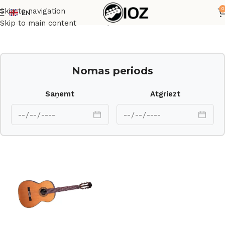
0
Skip to navigation
EN
Sākums
Ģitāras
Akustiskās Ģitāras
Skip to main content
Nomas periods
Saņemt
Atgriezt