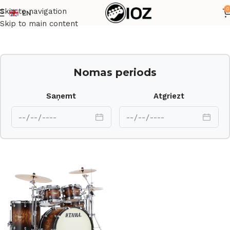
0
Skip to navigation
EN
Sākums
Bungas
Komplekti
Skip to main content
Nomas periods
Saņemt
Atgriezt