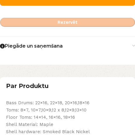
Rezervēt
Piegāde un saņemšana
Par Produktu
Bass Drums: 22×16, 22×18, 20×16,18×16
Toms: 8×7, 10×7,10×9,12 x 8,12×9,13×10
Floor Toms: 14×14, 16×16, 18×16
Shell Material: Maple
Shell hardware: Smoked Black Nickel