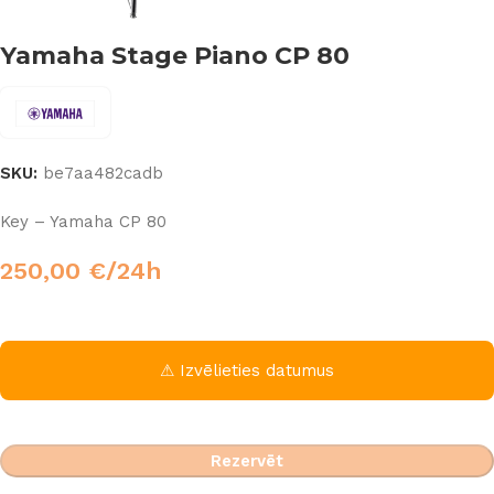
Yamaha Stage Piano CP 80
SKU:
be7aa482cadb
Key – Yamaha CP 80
250,00
€
/24h
⚠ Izvēlieties datumus
Rezervēt