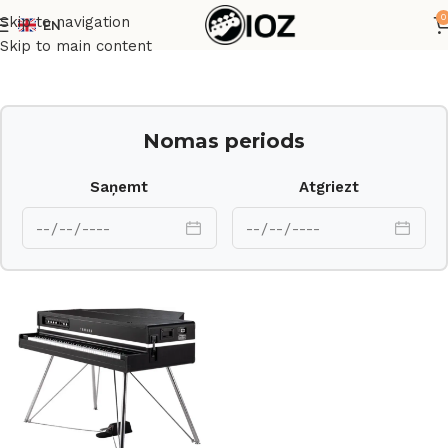
0
Skip to navigation
EN
Sākums
Taustiņinstrumenti
Skip to main content
Nomas periods
Saņemt
Atgriezt