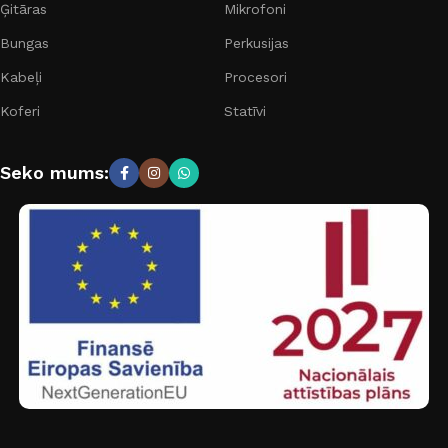
Ģitāras
Mikrofoni
Bungas
Perkusijas
Kabeļi
Procesori
Koferi
Statīvi
Seko mums: