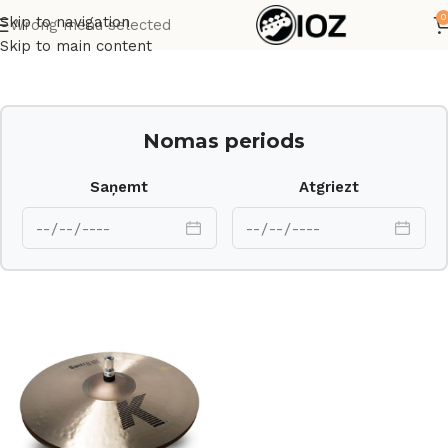
0
Skip to navigation
Wrong menu selected
Sākums
Bungas
Šķīvji
Skip to main content
Nomas periods
Saņemt
Atgriezt