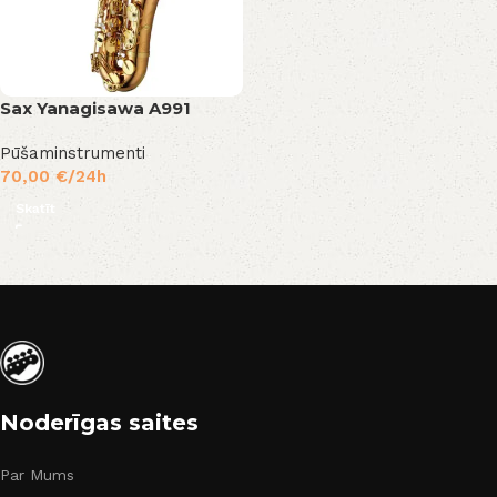
Sax Yanagisawa A991
Pūšaminstrumenti
70,00
€
/24h
Skatīt
Noderīgas saites
Par Mums