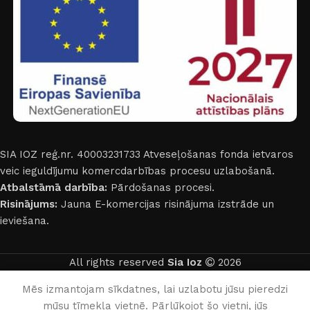
SIA IOZ reģ.nr. 40003231733
Atveseļošanas fonda ietvaros
veic ieguldījumu komercdarbības procesu uzlabošanā.
Atbalstāmā darbība:
Pārdošanas procesi.
Risinājums:
Jauna E-komercijas risinājuma izstrāde un
ieviešana.
All rights reserved
Sia Ioz
2026
English
Latviešu
Mēs izmantojam sīkdatnes, lai uzlabotu jūsu pieredzi
mūsu tīmekļa vietnē. Pārlūkojot šo vietni, jūs