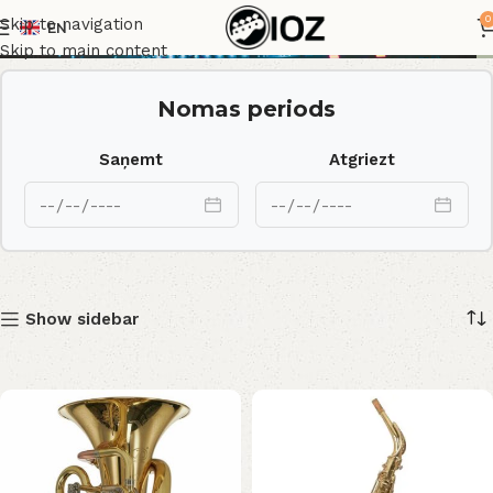
Pūšaminstrumenti
0
Skip to navigation
EN
Skip to main content
Nomas periods
Saņemt
Atgriezt
Show sidebar