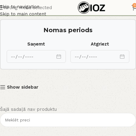
Cits
0
Skip to navigation
Wrong menu selected
Skip to main content
Nomas periods
Saņemt
Atgriezt
Show sidebar
Šajā sadaļā nav produktu