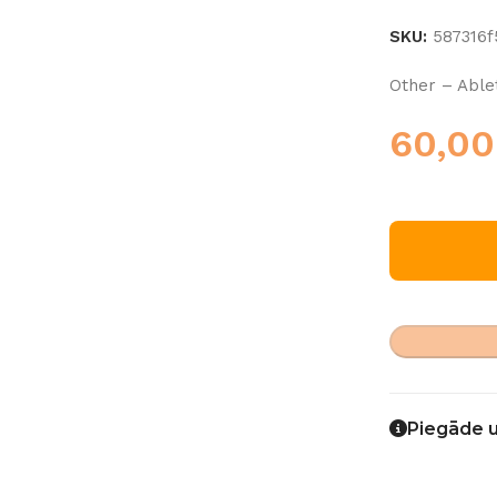
SKU:
587316
Other – Able
60,0
Piegāde 