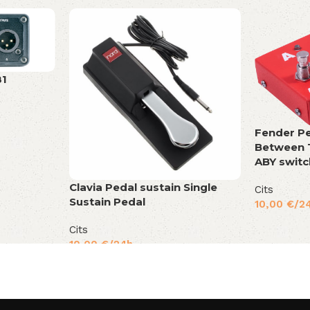
81
Fender Pe
Between 
ABY switc
Clavia Pedal sustain Single
Cits
Sustain Pedal
10,00
€
/2
Cits
10,00
€
/24h