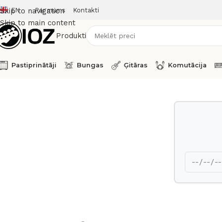
EN
Par mums
Kontakti
Skip to navigation
Skip to main content
Produkti
Pastiprinātāji
Bungas
Ģitāras
Komutācija
Sākums
Cits
Ableton Push 2