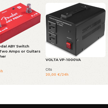
dal ABY Switch
Two Amps or Guitars
her
VOLTA VP-1000VA
Cits
4h
20,00
€
/24h