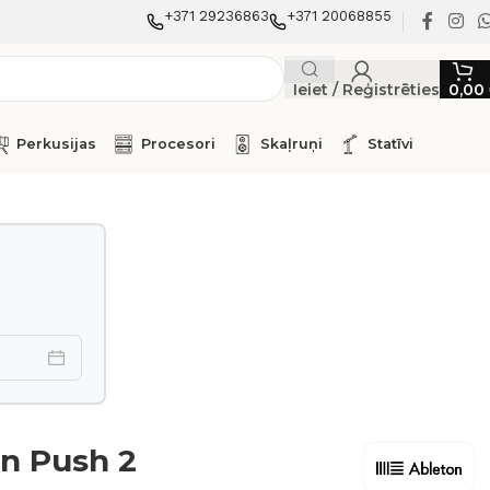
+371 29236863
+371 20068855
Ieiet / Reģistrēties
0,00
Perkusijas
Procesori
Skaļruņi
Statīvi
n Push 2