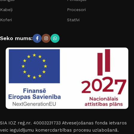
Kabeļi
Procesori
Koferi
Statīvi
Seko mums:
SIA IOZ reģ.nr. 40003231733
Atveseļošanas fonda ietvaros
veic ieguldījumu komercdarbības procesu uzlabošanā.