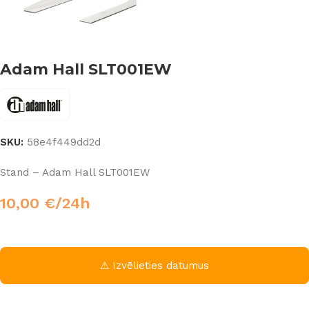
Adam Hall SLT001EW
SKU:
58e4f449dd2d
Stand – Adam Hall SLT001EW
10,00
€
/24h
⚠ Izvēlieties datumus