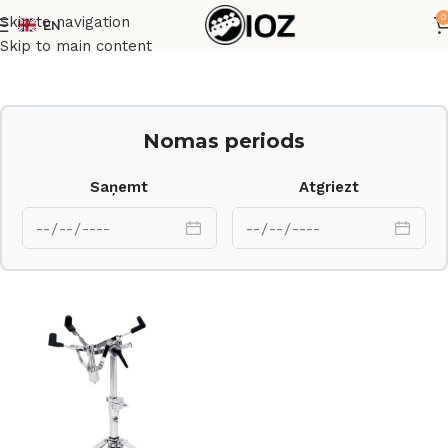
0
Skip to navigation
EN
Sākums
Bungas
HW
Skip to main content
Nomas periods
Saņemt
Atgriezt