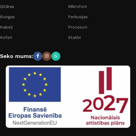
Ģitāras
Mikrofoni
Bungas
Perkusijas
Kabeļi
Procesori
Koferi
Statīvi
Seko mums: