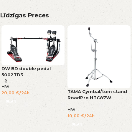
Līdzīgas Preces
DW BD double pedal
5002TD3
HW
TAMA Cymbal/tom stand
20,00
€
/24h
RoadPro HTC87W
Skatīt
HW
10,00
€
/24h
Skatīt