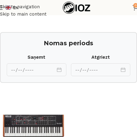
0
Skip to navigation
EN
Sākums
Taustiņinstrumenti
Sintezatori
Skip to main content
Nomas periods
Saņemt
Atgriezt