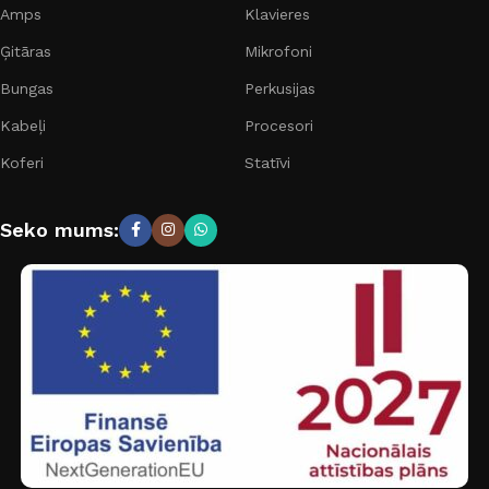
Amps
Klavieres
Ģitāras
Mikrofoni
Bungas
Perkusijas
Kabeļi
Procesori
Koferi
Statīvi
Seko mums: