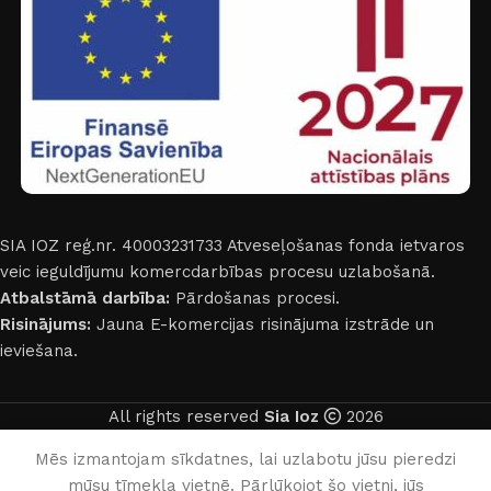
SIA IOZ reģ.nr. 40003231733
Atveseļošanas fonda ietvaros
veic ieguldījumu komercdarbības procesu uzlabošanā.
Atbalstāmā darbība:
Pārdošanas procesi.
Risinājums:
Jauna E-komercijas risinājuma izstrāde un
ieviešana.
All rights reserved
Sia Ioz
2026
Latviešu
Mēs izmantojam sīkdatnes, lai uzlabotu jūsu pieredzi
mūsu tīmekļa vietnē. Pārlūkojot šo vietni, jūs