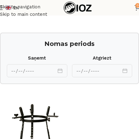
0
Skip to navigation
EN
Sākums
Perkusijas
Skip to main content
Nomas periods
Saņemt
Atgriezt