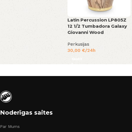
Latin Percussion LP805Z
12 1/2 Tumbadora Galaxy
Giovanni Wood
Perkusijas
30,00
€
/24h
Skatīt
Noderīgas saites
Par Mums