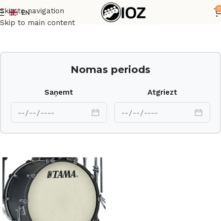
0
Skip to navigation
EN
Sākums
Bungas
Korpusi
Skip to main content
Nomas periods
Saņemt
Atgriezt