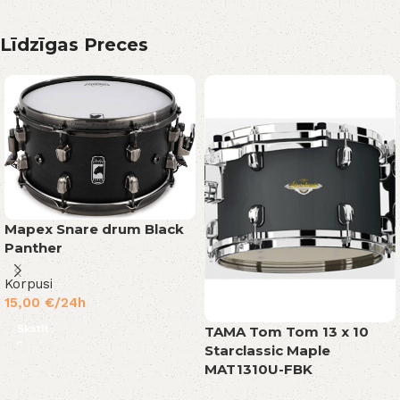
Līdzīgas Preces
Mapex Snare drum Black
Panther
Korpusi
15,00
€
/24h
Skatīt
TAMA Tom Tom 13 x 10
Starclassic Maple
MAT1310U-FBK