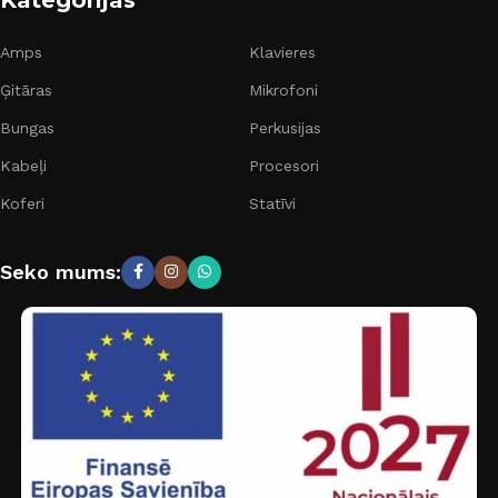
Amps
Klavieres
Ģitāras
Mikrofoni
Bungas
Perkusijas
Kabeļi
Procesori
Koferi
Statīvi
Seko mums: