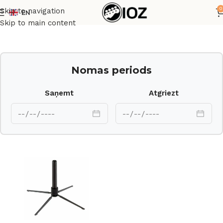
0
Skip to navigation
EN
Sākums
Statīvi
Skip to main content
Nomas periods
Saņemt
Atgriezt