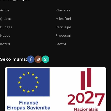
Amps
Klavieres
Ģitāras
Mikrofoni
Bungas
Perkusijas
Kabeļi
Procesori
Koferi
Statīvi
Seko mums: