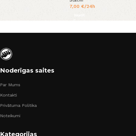
Statīvi
7,00
€
/24h
Skatīt
Noderīgas saites
Par Mums
Kontakti
Privātuma Politika
Noteikumi
Kategorijas