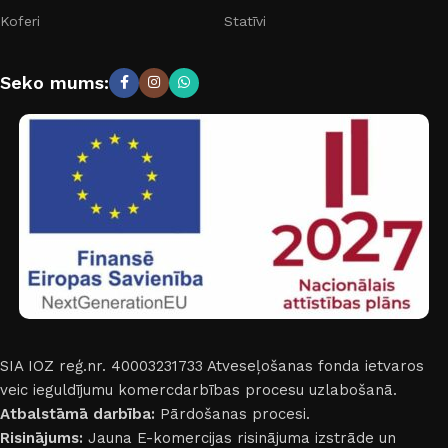
Koferi
Statīvi
Seko mums:
SIA IOZ reģ.nr. 40003231733
Atveseļošanas fonda ietvaros
veic ieguldījumu komercdarbības procesu uzlabošanā.
Atbalstāmā darbība:
Pārdošanas procesi.
Risinājums:
Jauna E-komercijas risinājuma izstrāde un