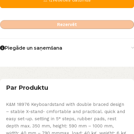
Rezervēt
Piegāde un saņemšana
Par Produktu
K&M 18976 Keyboardstand with double braced design
– stable X-stand- cmfortable and practical. quick and
easy set-up. setting in 5° steps, rubber pads, rest
depth max. 350 mm, height: 590 mm – 1000 mm,
width: 40 mm – 790 mmmax. load: 40 kg, weight: 6 kg,