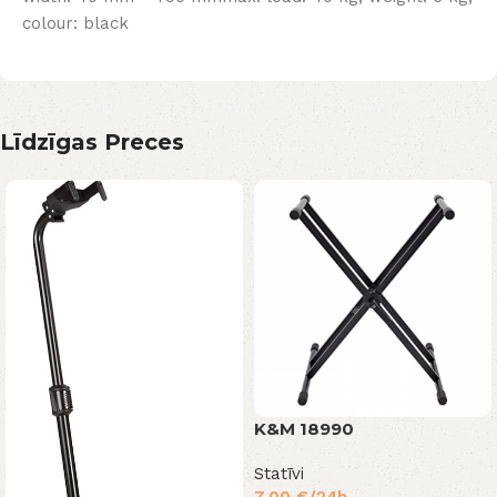
colour: black
Līdzīgas Preces
K&M 18990
Statīvi
7,00
€
/24h