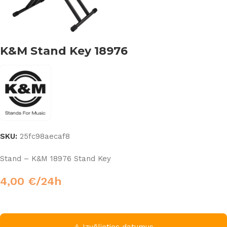
K&M Stand Key 18976
SKU:
25fc98aecaf8
Stand – K&M 18976 Stand Key
4,00
€
/24h
⚠ Izvēlieties datumus