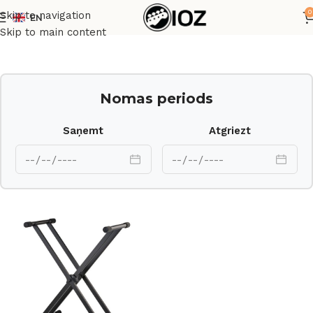
0
Skip to navigation
EN
Sākums
Statīvi
Skip to main content
Nomas periods
Saņemt
Atgriezt