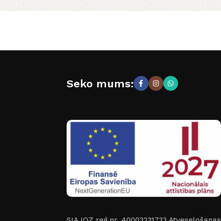
Seko mums:
SIA IOZ reģ.nr. 40003231733
Atveseļošanas