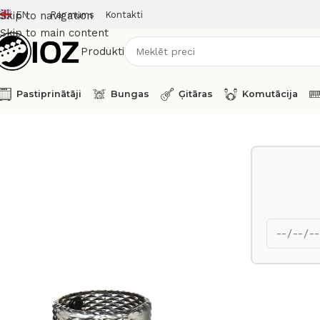
EN
Par mums
Kontakti
Skip to navigation
Skip to main content
Produkti
Pastiprinātāji
Bungas
Ģitāras
Komutācija
Sākums
Perkusijas
Latin Percussion Guiro LP303