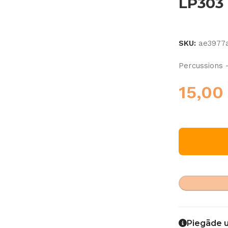
LP303
SKU:
ae3977
Percussions 
15,0
Piegāde 