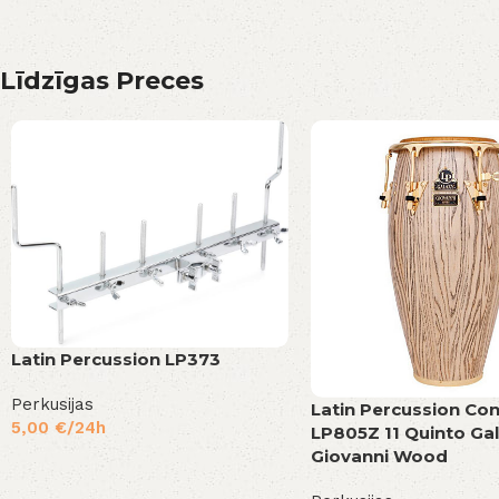
Līdzīgas Preces
Latin Percussion LP373
Perkusijas
Latin Percussion Co
5,00
€
/24h
LP805Z 11 Quinto Ga
Giovanni Wood