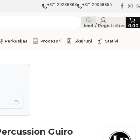
+371 29236863
+371 20068855
Ieiet / Reģistrēties
0,00
Perkusijas
Procesori
Skaļruņi
Statīvi
Percussion Guiro