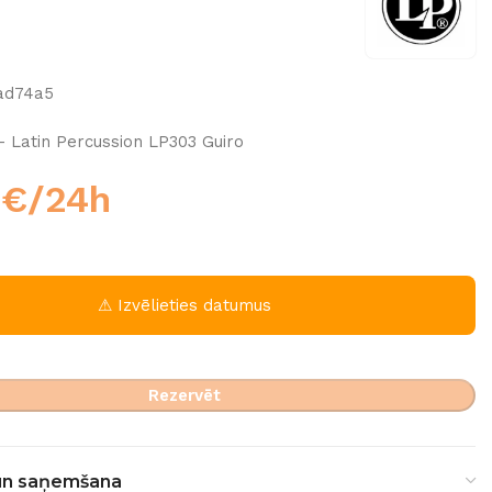
ad74a5
– Latin Percussion LP303 Guiro
0
€
/24h
⚠ Izvēlieties datumus
Rezervēt
un saņemšana