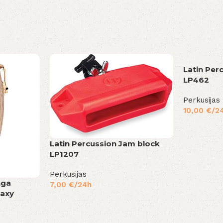
Latin Per
LP462
Perkusijas
10,00
€
/2
Latin Percussion Jam block
LP1207
Perkusijas
nga
7,00
€
/24h
laxy