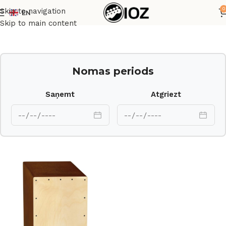
0
Skip to navigation
EN
Sākums
Perkusijas
Skip to main content
Nomas periods
Saņemt
Atgriezt