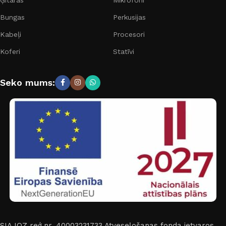
Bungas
Perkusijas
Kabeļi
Procesori
Koferi
Statīvi
Seko mums:
SIA IOZ reģ.nr. 40003231733
Atveseļošanas fonda ietvaros