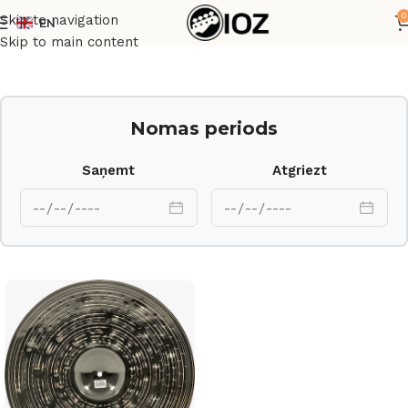
0
Skip to navigation
EN
Sākums
Bungas
Šķīvji
Skip to main content
Nomas periods
Saņemt
Atgriezt