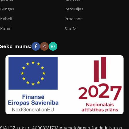
Bungas
Perkusijas
Kabeļi
Procesori
Koferi
Statīvi
Seko mums:
SIA IOZ reģ.nr. 40003231733
Atveseļošanas fonda ietvaros