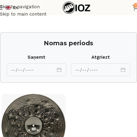
0
Skip to navigation
EN
Sākums
Bungas
Šķīvji
Skip to main content
Nomas periods
Saņemt
Atgriezt