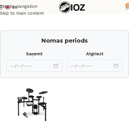
0
Skip to navigation
EN
Sākums
Bungas
Elektroniskie
Skip to main content
Nomas periods
Saņemt
Atgriezt