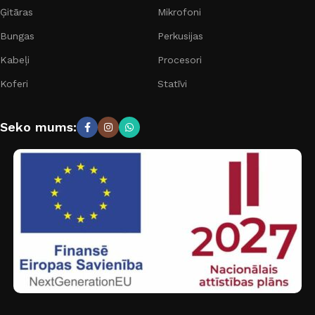
Ģitāras
Mikrofoni
Bungas
Perkusijas
Kabeļi
Procesori
Koferi
Statīvi
Seko mums: