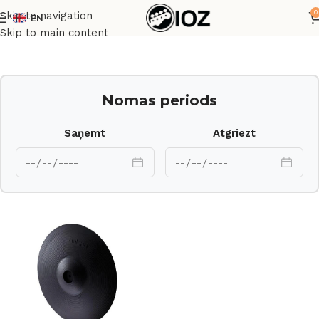
0
Skip to navigation
EN
Sākums
Bungas
Elektroniskie
Skip to main content
Nomas periods
Saņemt
Atgriezt