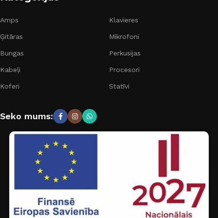
Amps
Klavieres
Ģitāras
Mikrofoni
Bungas
Perkusijas
Kabeļi
Procesori
Koferi
Statīvi
Seko mums: