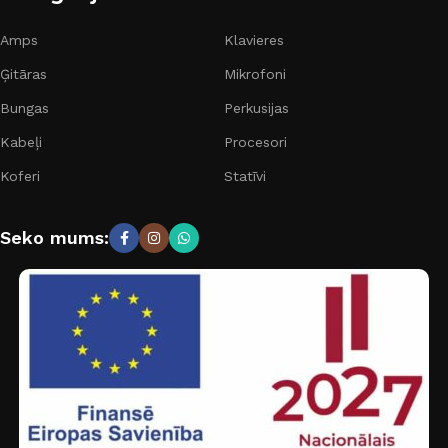
Amps
Klavieres
Ģitāras
Mikrofoni
Bungas
Perkusijas
Kabeļi
Procesori
Koferi
Statīvi
Seko mums: