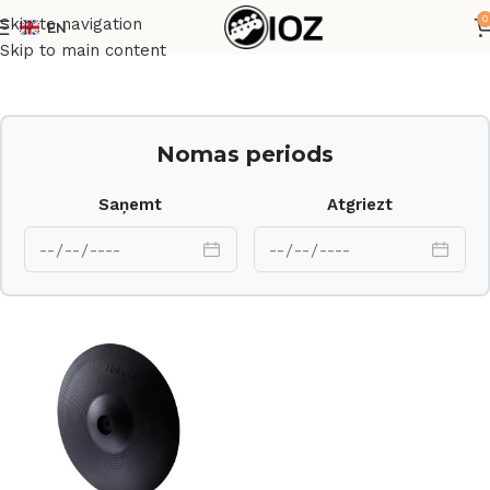
0
Skip to navigation
EN
Sākums
Bungas
Elektroniskie
Skip to main content
Nomas periods
Saņemt
Atgriezt