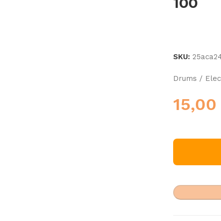
100
SKU:
25aca2
Drums / Elec
15,0