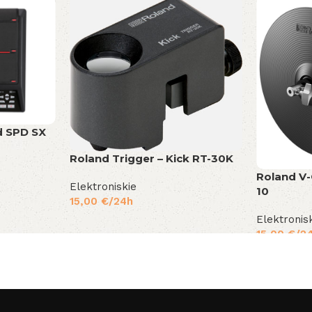
d SPD SX
Roland Trigger – Kick RT-30K
Roland V-
Elektroniskie
10
15,00
€
/24h
Elektronis
15,00
€
/2