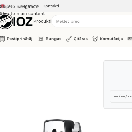
EN
Par mums
Kontakti
Skip to navigation
Skip to main content
Produkti
Pastiprinātāji
Bungas
Ģitāras
Komutācija
Sākums
Bungas
Elektroniskie
Roland V-Pad Trigger PDX-1