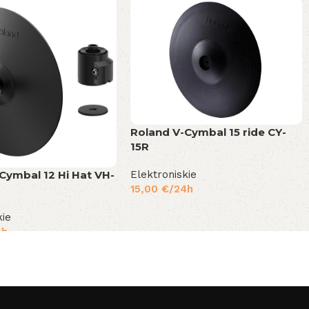
Roland V-Cymbal 15 ride CY-
15R
Elektroniskie
Cymbal 12 Hi Hat VH-
15,00
€
/24h
kie
4h