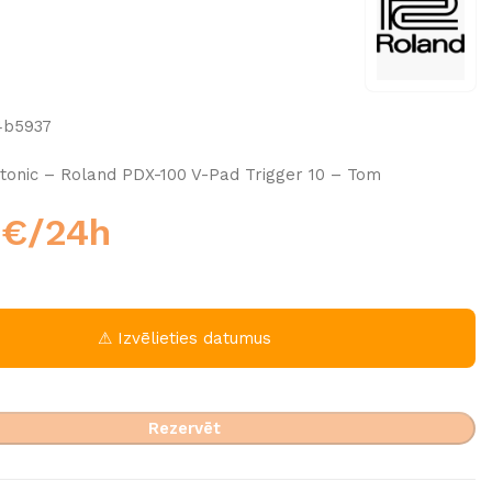
4b5937
tonic – Roland PDX-100 V-Pad Trigger 10 – Tom
0
€
/24h
⚠ Izvēlieties datumus
Rezervēt