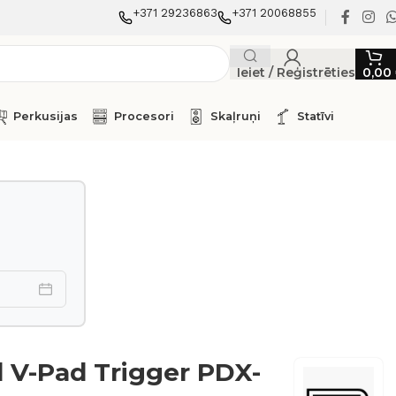
+371 29236863
+371 20068855
Ieiet / Reģistrēties
0,00
Perkusijas
Procesori
Skaļruņi
Statīvi
 V-Pad Trigger PDX-