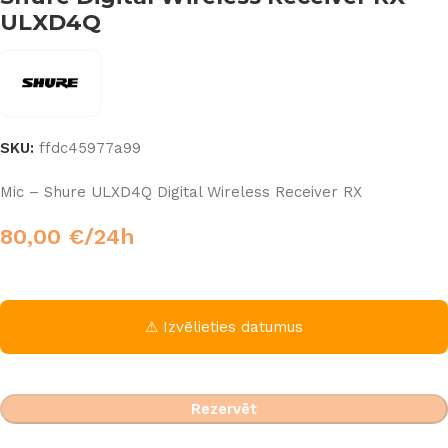
ULXD4Q
SKU:
ffdc45977a99
Mic – Shure ULXD4Q Digital Wireless Receiver RX
80,00
€
/24h
⚠ Izvēlieties datumus
Rezervēt