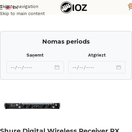
0
Skip to navigation
EN
Sākums
Mikrofoni
Skip to main content
Nomas periods
Saņemt
Atgriezt
Shure Digital Wireless Receiver RX