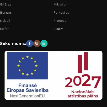
Ģitāras
Mikrofoni
Bungas
Perkusijas
Kabeļi
Procesori
Koferi
Statīvi
Seko mums: