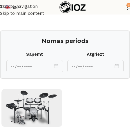
0
Skip to navigation
EN
Sākums
Bungas
Elektroniskie
Skip to main content
Nomas periods
Saņemt
Atgriezt