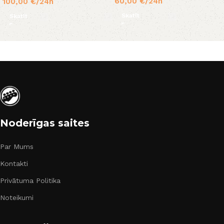
60,00
€
/24h
100,00
€
/24h
Skatīt
Skatīt
Noderīgas saites
Par Mums
Kontakti
Privātuma Politika
Noteikumi