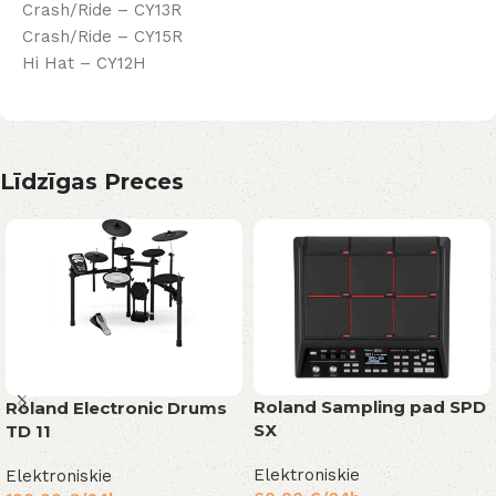
Crash/Ride – CY13R
Crash/Ride – CY15R
Hi Hat – CY12H
Līdzīgas Preces
Roland Sampling pad SPD
Roland Electronic Drums
SX
TD 11
Elektroniskie
Elektroniskie