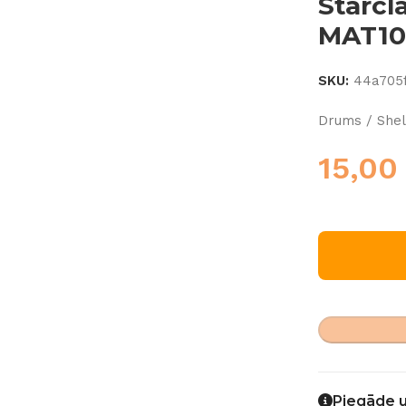
Starcl
MAT10
SKU:
44a705
Drums / Shel
15,0
Piegāde 