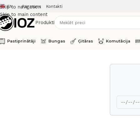
EN
Par mums
Kontakti
Skip to navigation
Skip to main content
Produkti
Pastiprinātāji
Bungas
Ģitāras
Komutācija
Sākums
Bungas
Korpusi
TAMA Tom Tom 10 x 9 Starclassi