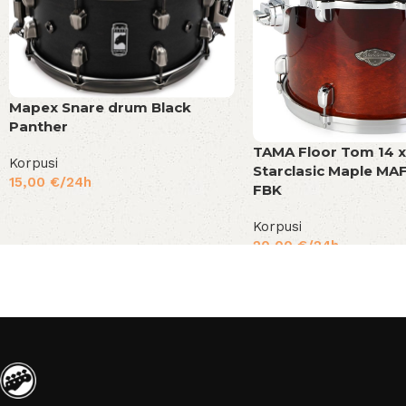
Mapex Snare drum Black
Panther
TAMA Floor Tom 14 x
Korpusi
Starclasic Maple MA
15,00
€
/24h
FBK
Korpusi
20,00
€
/24h