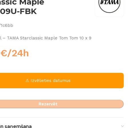
assic Maple
09U-FBK
f1c6bb
l – TAMA Starclassic Maple Tom Tom 10 x 9
0
€
/24h
⚠ Izvēlieties datumus
Rezervēt
un saņemšana