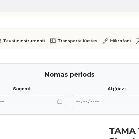
Taustiņinstrumenti
Transporta Kastes
Mikrofoni
c Maple MAT1009U-FBK
Nomas periods
Saņemt
Atgriezt
TAMA 