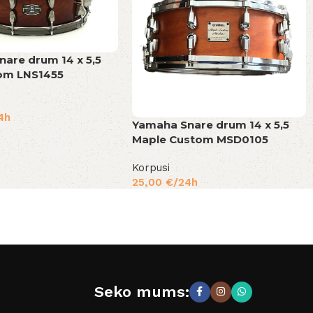
are drum 14 x 5,5
tom LNS1455
4h
Yamaha Snare drum 14 x 5,5
Maple Custom MSD0105
Korpusi
25,00
€
/24h
Seko mums: