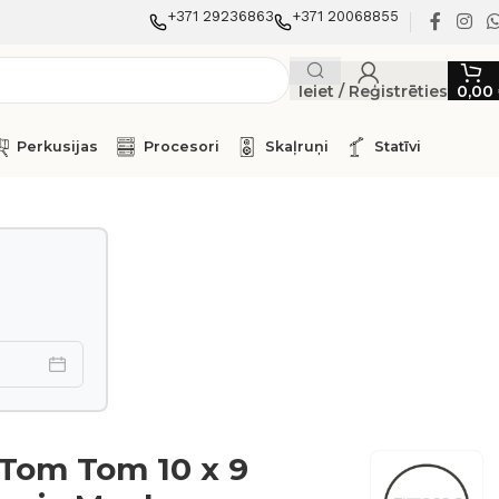
+371 29236863
+371 20068855
Ieiet / Reģistrēties
0,00
Perkusijas
Procesori
Skaļruņi
Statīvi
Tom Tom 10 x 9