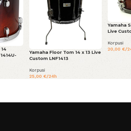
Yamaha Sn
Live Cus
Korpusi
 14
20,00
€
/2
Yamaha Floor Tom 14 x 13 Live
F1414U-
Custom LNF1413
Korpusi
25,00
€
/24h