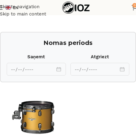
0
Skip to navigation
EN
Sākums
Bungas
Korpusi
Skip to main content
Nomas periods
Saņemt
Atgriezt