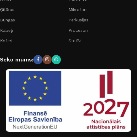
Ģitāras
Mikrofoni
Bungas
Perkusijas
Kabeļi
Procesori
Koferi
Statīvi
Seko mums: