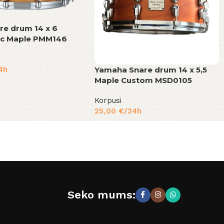
re drum 14 x 6
ic Maple PMM146
Yamaha Snare drum 14 x 5,5
4h
Maple Custom MSD0105
Korpusi
25,00
€
/24h
Seko mums: