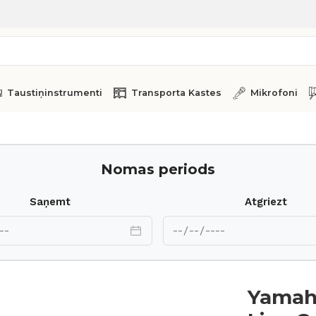
Taustiņinstrumenti
Transporta Kastes
Mikrofoni
ustom LNF1615
Nomas periods
Saņemt
Atgriezt
Yamaha