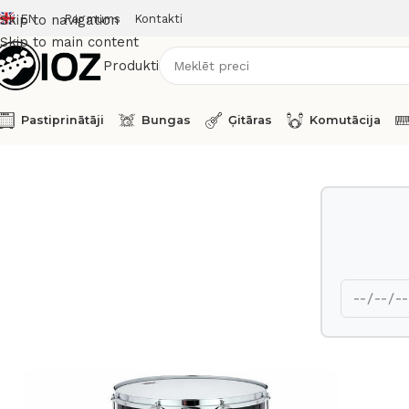
EN
Par mums
Kontakti
Skip to navigation
Skip to main content
Produkti
Pastiprinātāji
Bungas
Ģitāras
Komutācija
Sākums
Bungas
Korpusi
Yamaha Floor Tom 16 x 15 Live C