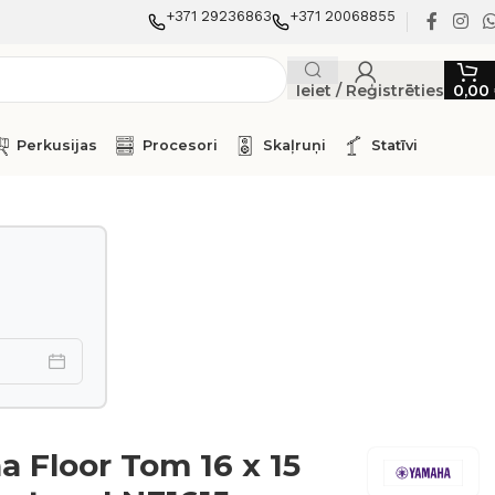
+371 29236863
+371 20068855
Ieiet / Reģistrēties
0,00
Perkusijas
Procesori
Skaļruņi
Statīvi
 Floor Tom 16 x 15