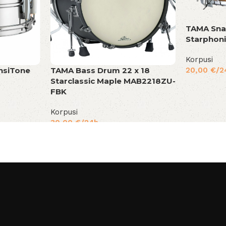
TAMA Sna
Starphon
Korpusi
nsiTone
TAMA Bass Drum 22 x 18
20,00
€
/2
Starclassic Maple MAB2218ZU-
FBK
Korpusi
30,00
€
/24h