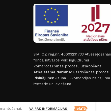
SIA IOZ reģ.nr. 40003231733
Atveseļošanas
fonda ietvaros veic ieguldījumu
komercdarbības procesu uzlabošanā.
Atbalstāmā darbība:
Pārdošanas procesi.
Risinājums:
Jauna E-komercijas risinājuma
izstrāde un ieviešana.
izmantošanai.
Piekrītu
VAIRĀK INFORMĀCIJAS