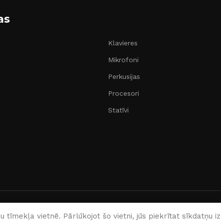
as
Klavieres
Mikrofoni
Perkusijas
Procesori
Statīvi
Latviešu
 tīmekļa vietnē. Pārlūkojot šo vietni, jūs piekrītat sīkdatņu 