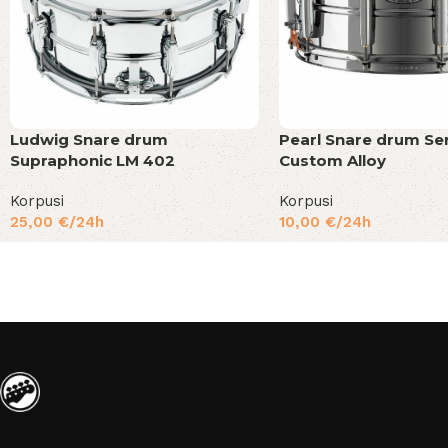
Ludwig Snare drum
Pearl Snare drum Se
Supraphonic LM 402
Custom Alloy
Korpusi
Korpusi
25,00
€
/24h
10,00
€
/24h