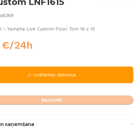
ustom LNF1615
8a6369
l – Yamaha Live Custom Floor Tom 16 x 15
0
€
/24h
⚠ Izvēlieties datumus
Rezervēt
un saņemšana