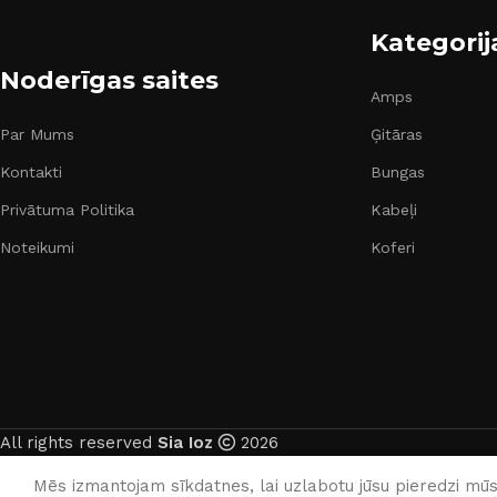
Kategorij
Noderīgas saites
Amps
Par Mums
Ģitāras
Kontakti
Bungas
Privātuma Politika
Kabeļi
Noteikumi
Koferi
All rights reserved
Sia Ioz
2026
Mēs izmantojam sīkdatnes, lai uzlabotu jūsu pieredzi mūsu