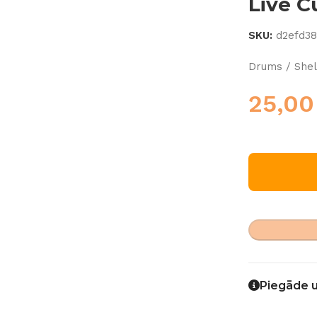
Live C
SKU:
d2efd3
Drums / Shel
25,0
Piegāde 