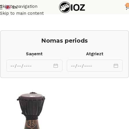
0
Skip to navigation
EN
Sākums
Perkusijas
Skip to main content
Nomas periods
Saņemt
Atgriezt