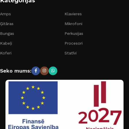
Kategorijas
Amps
Klavieres
Ģitāras
Mikrofoni
Bungas
Perkusijas
Kabeļi
Procesori
Koferi
Statīvi
Seko mums: