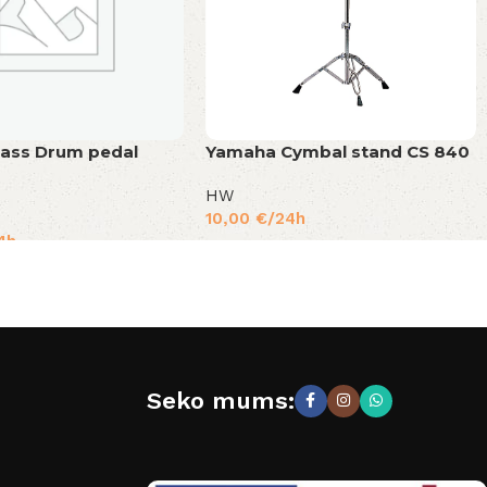
ass Drum pedal
Yamaha Cymbal stand CS 840
HW
10,00
€
/24h
4h
Seko mums: