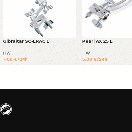
Gibraltar SC-LRAC L
Pearl AX 25 L
HW
HW
7,00
€
/24h
5,00
€
/24h