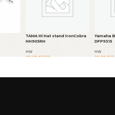
TAMA Hi Hat stand IronCobra
Yamaha B
HH905RH
DFP9315
HW
HW
40,00
€
/24h
20,00
€
/2