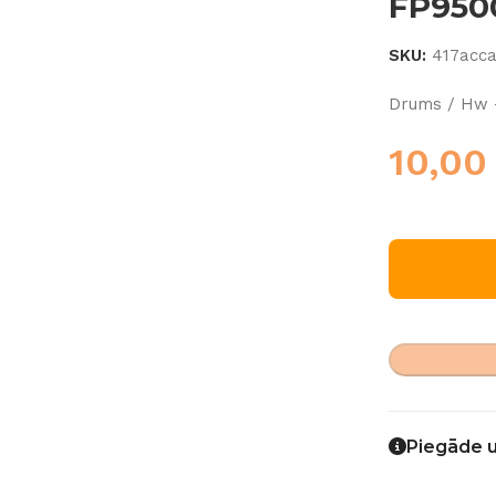
FP950
SKU:
417acc
Drums / Hw 
10,0
Piegāde 