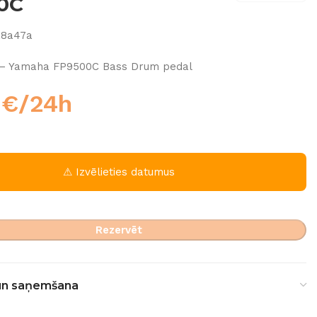
0C
a8a47a
– Yamaha FP9500C Bass Drum pedal
0
€
/24h
⚠ Izvēlieties datumus
Rezervēt
un saņemšana