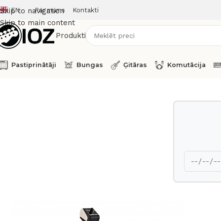
EN
Par mums
Kontakti
Skip to navigation
Skip to main content
Produkti
Pastiprinātāji
Bungas
Ģitāras
Komutācija
Sākums
Bungas
HW
Yamaha Bass Drum pedal FP9500C