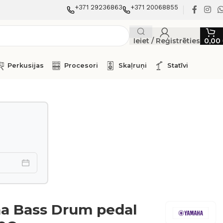
+371 29236863
+371 20068855
Ieiet / Reģistrēties
0,00
Perkusijas
Procesori
Skaļruņi
Statīvi
a Bass Drum pedal