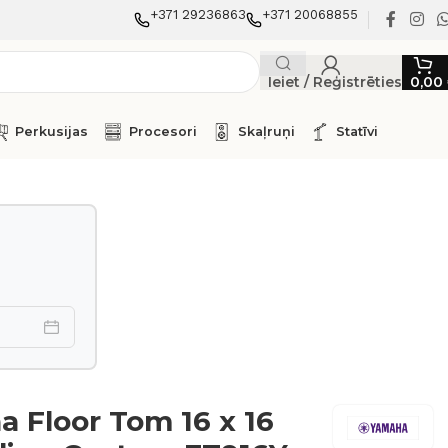
+371 29236863
+371 20068855
Ieiet / Reģistrēties
0,00
Perkusijas
Procesori
Skaļruņi
Statīvi
 Floor Tom 16 x 16