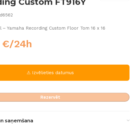
ding Custom FT916Y
fd6562
l – Yamaha Recording Custom Floor Tom 16 x 16
0
€
/24h
⚠ Izvēlieties datumus
Rezervēt
un saņemšana