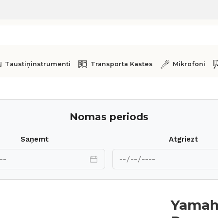
Taustiņinstrumenti
Transporta Kastes
Mikrofoni
ding Custom FT916Y
Nomas periods
Saņemt
Atgriezt
Yamaha