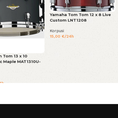
Yamaha Tom Tom 12 x 8 Live
Custom LNT1208
Korpusi
15,00
€
/24h
 Tom 13 x 10
ic Maple MAT1310U-
4h