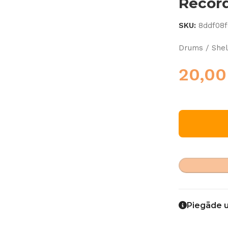
Recor
SKU:
8ddf08
Drums / Shel
20,0
Piegāde 