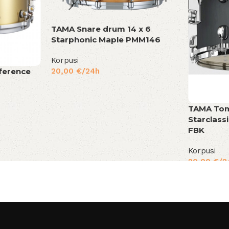
TAMA Snare drum 14 x 6
Starphonic Maple PMM146
Korpusi
ference
20,00
€
/24h
TAMA Tom
Starclass
FBK
Korpusi
20,00
€
/2