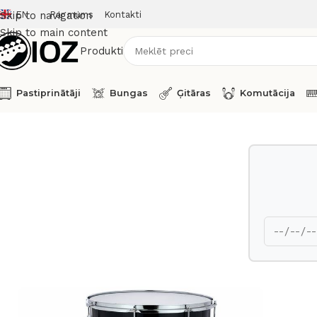
EN
Par mums
Kontakti
Skip to navigation
Skip to main content
Produkti
Pastiprinātāji
Bungas
Ģitāras
Komutācija
Sākums
Bungas
Korpusi
Yamaha Floor Tom 16 x 16 Recor