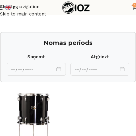
0
Skip to navigation
EN
Sākums
Bungas
Korpusi
Skip to main content
Nomas periods
Saņemt
Atgriezt