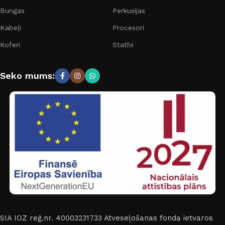
Bungas
Perkusijas
Kabeļi
Procesori
Koferi
Statīvi
Seko mums:
SIA IOZ reģ.nr. 40003231733
Atveseļošanas fonda ietvaros