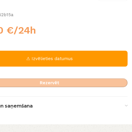
52b15a
00
€
/24h
⚠ Izvēlieties datumus
Rezervēt
un saņemšana