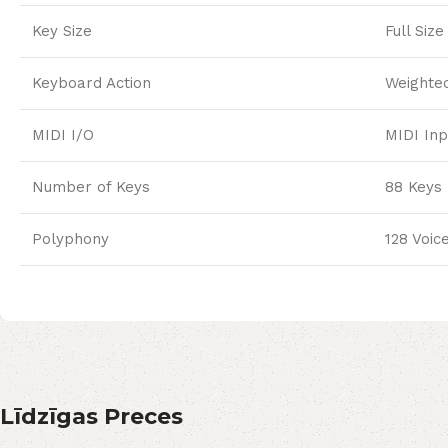
Key Size
Full Size
Keyboard Action
Weighte
MIDI I/O
MIDI Inp
Number of Keys
88 Keys
Polyphony
128 Voic
Līdzīgas Preces