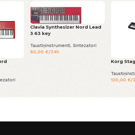
Clavia Synthesizer Nord Lead
3 63 key
Taustiņinstrumenti
,
Sintezatori
80,00
€
/24h
ord
Korg Sta
Taustiņins
tezatori
120,00
€
/