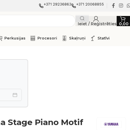
+371 29236863
+371 20068855
Ieiet / Reģistrēties
0,00
Perkusijas
Procesori
Skaļruņi
Statīvi
 Stage Piano Motif