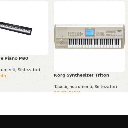
ge Piano P80
trumenti
,
Sintezatori
Korg Synthesizer Triton
24h
Taustiņinstrumenti
,
Sintezatori
80,00
€
/24h