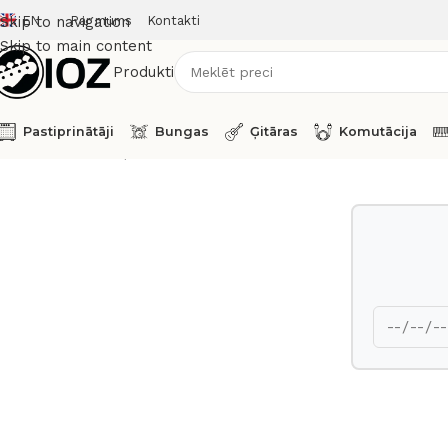
EN
Par mums
Kontakti
Skip to navigation
Skip to main content
Produkti
Pastiprinātāji
Bungas
Ģitāras
Komutācija
Sākums
Taustiņinstrumenti
Sintezatori
Yamaha Stage Piano