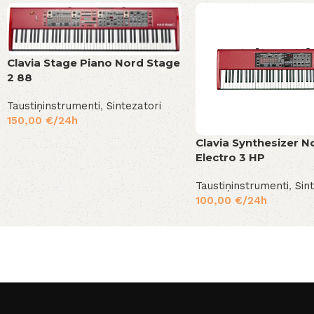
Clavia Stage Piano Nord Stage
2 88
Taustiņinstrumenti
,
Sintezatori
150,00
€
/24h
Clavia Synthesizer N
Electro 3 HP
Taustiņinstrumenti
,
Sin
100,00
€
/24h