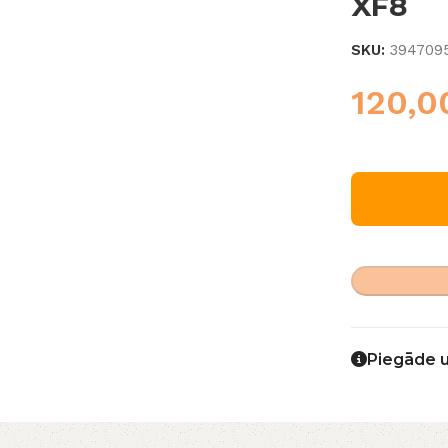
XF8
SKU:
394709
120,
Piegāde 