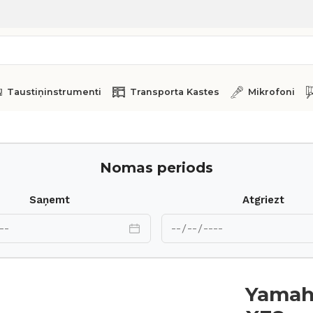
Taustiņinstrumenti
Transporta Kastes
Mikrofoni
 Motif XF8
Nomas periods
Saņemt
Atgriezt
Yamaha