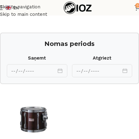
0
Skip to navigation
EN
Sākums
Bungas
Korpusi
Skip to main content
Nomas periods
Saņemt
Atgriezt