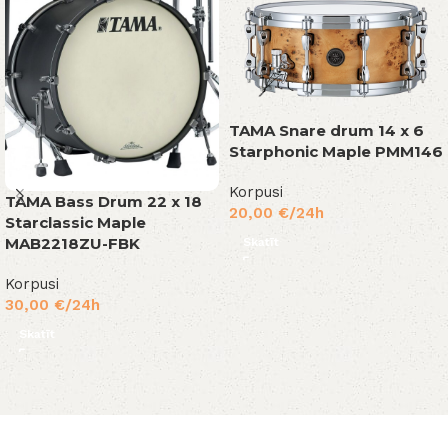
TAMA Snare drum 14 x 6
Starphonic Maple PMM146
Korpusi
TAMA Bass Drum 22 x 18
20,00
€
/24h
Starclassic Maple
MAB2218ZU-FBK
Skatīt
Korpusi
30,00
€
/24h
Skatīt