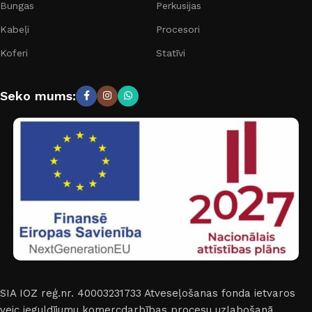
Bungas
Perkusijas
Kabeļi
Procesori
Koferi
Statīvi
Seko mums:
SIA IOZ reģ.nr. 40003231733
Atveseļošanas fonda ietvaros
veic ieguldījumu komercdarbības procesu uzlabošanā.